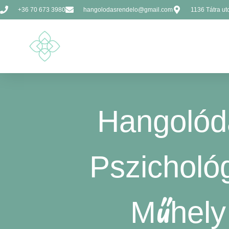
+36 70 673 3980
hangolodasrendelo@gmail.com
1136 Tátra utc
Hangolód
Pszichológ
Műhely