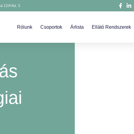
a 12/A fsz. 3.
Rólunk
Csoportok
Árlista
Ellátó Rendszerek
ás
iai