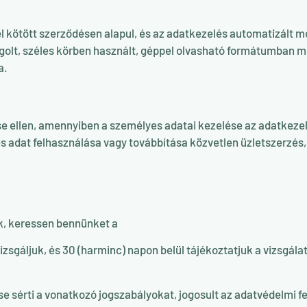
kötött szerződésen alapul, és az adatkezelés automatizált mód
golt, széles körben használt, géppel olvasható formátumban me
a.
ése ellen, amennyiben a személyes adatai kezelése az adatkezel
s adat felhasználása vagy továbbítása közvetlen üzletszerzé
k, keressen bennünket a
zsgáljuk, és 30 (harminc) napon belül tájékoztatjuk a vizsgála
 sérti a vonatkozó jogszabályokat, jogosult az adatvédelmi fe