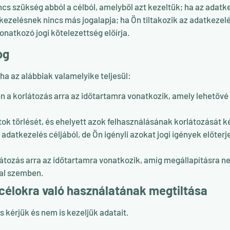
cs szükség abból a célból, amelyből azt kezeltük; ha az adatke
ezelésnek nincs más jogalapja; ha Ön tiltakozik az adatkezelé
onatkozó jogi kötelezettség előírja.
og
ha az alábbiak valamelyike teljesül:
n a korlátozás arra az időtartamra vonatkozik, amely lehetővé 
tok törlését, és ehelyett azok felhasználásának korlátozását ké
datkezelés céljából, de Ön igényli azokat jogi igények előter
rlátozás arra az időtartamra vonatkozik, amíg megállapításra ne
val szemben.
célokra való használatának megtiltása
 kérjük és nem is kezeljük adatait.