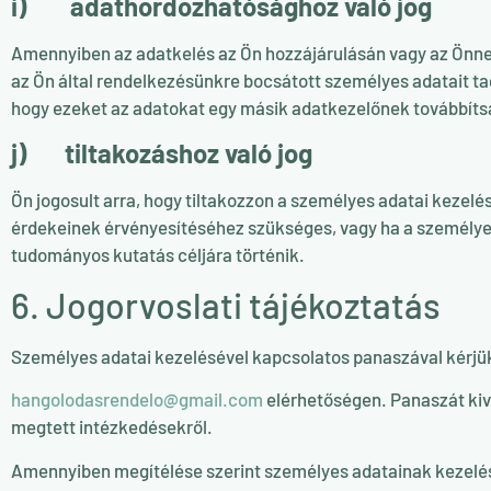
i) adathordozhatósághoz való jog
Amennyiben az adatkelés az Ön hozzájárulásán vagy az Önnel 
az Ön által rendelkezésünkre bocsátott személyes adatait ta
hogy ezeket az adatokat egy másik adatkezelőnek továbbíts
j) tiltakozáshoz való jog
Ön jogosult arra, hogy tiltakozzon a személyes adatai kezel
érdekeinek érvényesítéséhez szükséges, vagy ha a személye
tudományos kutatás céljára történik.
6. Jogorvoslati tájékoztatás
Személyes adatai kezelésével kapcsolatos panaszával kérjü
hangolodasrendelo@gmail.com
elérhetőségen. Panaszát kivi
megtett intézkedésekről.
Amennyiben megítélése szerint személyes adatainak kezelése