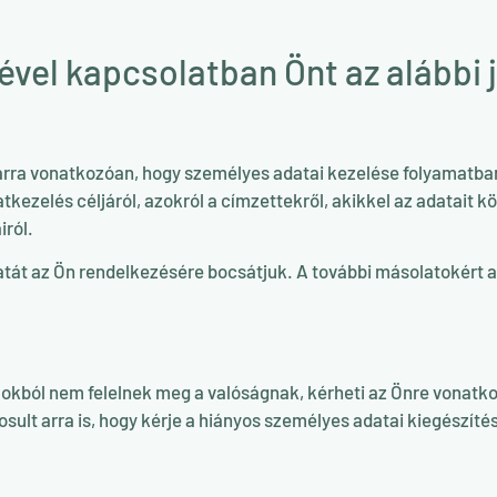
vel kapcsolatban Önt az alábbi j
 arra vonatkozóan, hogy személyes adatai kezelése folyamatban
tkezelés céljáról, azokról a címzettekről, akikkel az adatait k
iról.
atát az Ön rendelkezésére bocsátjuk. A további másolatokért a
okból nem felelnek meg a valóságnak, kérheti az Önre vonatk
sult arra is, hogy kérje a hiányos személyes adatai kiegészíté