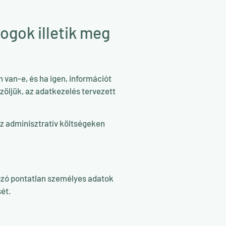
ogok illetik meg
 van-e, és ha igen, információt
özöljük, az adatkezelés tervezett
z adminisztratív költségeken
ozó pontatlan személyes adatok
sét.