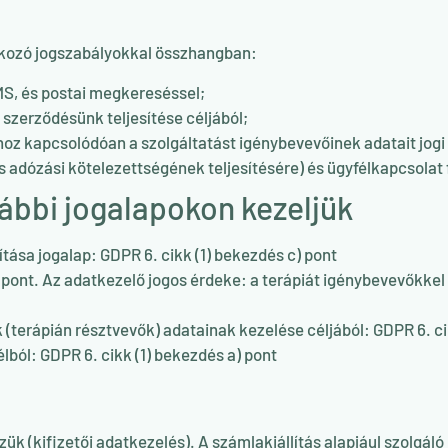
atkozó jogszabályokkal összhangban:
SMS, és postai megkereséssel;
s szerződésünk teljesítése céljából;
hoz kapcsolódóan a szolgáltatást igénybevevőinek adatait jogi 
dózási kötelezettségének teljesítésére) és ügyfélkapcsolat fe
lábbi jogalapokon kezeljük
ítása jogalap: GDPR 6. cikk (1) bekezdés c) pont
) pont. Az adatkezelő jogos érdeke: a terápiát igénybevevőkkel
 (terápián résztvevők) adatainak kezelése céljából: GDPR 6. ci
élból: GDPR 6. cikk (1) bekezdés a) pont
ük (kifizetői adatkezelés). A számlakiállítás alapjául szolgáló