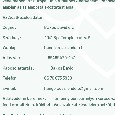
védelmében. Az Európai Unió Általános Adatvédelmi Rendelet
alapján
az az alábbi tájékoztatást adja:
Az Adatkezelő adatai:
Cégnév: Bakos Dávid e.v.
Székhely: 1041 Bp. Templom utca 9
Weblap: hangolodasrendelo.hu
Adószám: 69469420-1-41
Kapcsolattartás: Bakos Dávid
Telefon: 06 70 673 3980
E-mail: hangolodasrendelo@gmail.com
Adatvédelmi kérelmek: amennyiben bármilyen kérése vagy k
fenti e-mail címre küldheti: Válaszainkat késedelem nélkül, de