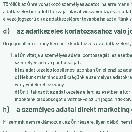
Töröljük az Önre vonatkozó személyes adatot, ha arra már nin
adatkezeléshez adott hozzájárulását visszavonta, és az adatk
élvező jogszerű ok az adatkezelésre; továbbá ha azt a Ránk v
d) az adatkezelés korlátozásához való j
Ön jogosult arra, hogy kérésére korlátozzuk az adatkezelést, 
a) Ön vitatja a személyes adatai pontosságát; ez esetbe
személyes adatai pontosságát;
b) az adatkezelés jogellenes, azonban Ön ellenzi az ada
c) Nekünk már nincs szükségünk a személyes adatokra a
vagy védelméhez; vagy
d) Ön tiltakozott az adatkezelés ellen; ez esetben a ko
indokaink elsőbbséget élveznek-e az Ön jogos indokai
h) a személyes adatai direkt marketing 
Mi semmit nem reklámozunk az Ön részére, ilyen célból nem is