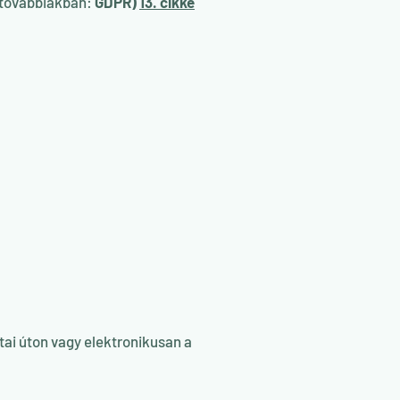
 továbbiakban:
GDPR)
13. cikke
i úton vagy elektronikusan a