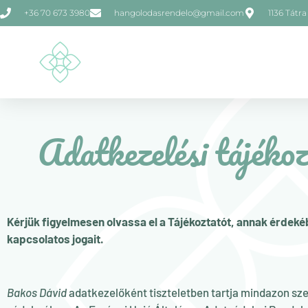
+36 70 673 3980
hangolodasrendelo@gmail.com
1136 Tátra 
Adatkezelési tájéko
Kérjük figyelmesen olvassa el a Tájékoztatót, annak érdek
kapcsolatos jogait.
Bakos Dávid
adatkezelőként tiszteletben tartja mindazon sz