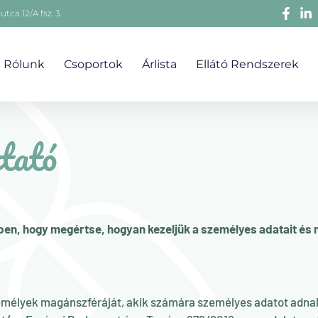
utca 12/A fsz. 3.
Rólunk
Csoportok
Árlista
Ellátó Rendszerek
ztató
ében, hogy megértse, hogyan kezeljük a személyes adatait és
emélyek magánszféráját, akik számára személyes adatot adnak 