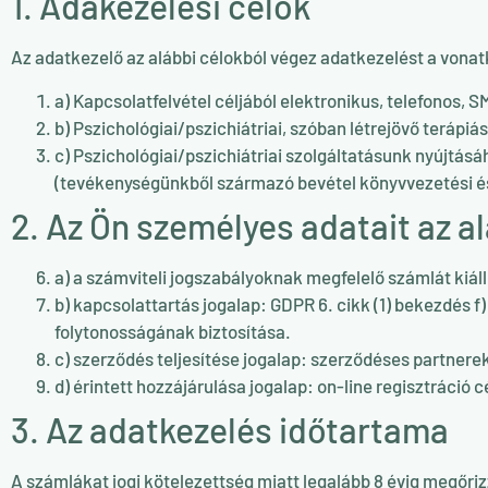
1. Adakezelési célok
Az adatkezelő az alábbi célokból végez adatkezelést a von
a) Kapcsolatfelvétel céljából elektronikus, telefonos, 
b) Pszichológiai/pszichiátriai, szóban létrejövő terápiá
c) Pszichológiai/pszichiátriai szolgáltatásunk nyújtásá
(tevékenységünkből származó bevétel könyvvezetési és a
2. Az Ön személyes adatait az a
a) a számviteli jogszabályoknak megfelelő számlát kiáll
b) kapcsolattartás jogalap: GDPR 6. cikk (1) bekezdés f
folytonosságának biztosítása.
c) szerződés teljesítése jogalap: szerződéses partnerek
d) érintett hozzájárulása jogalap: on-line regisztráció c
3. Az adatkezelés időtartama
A számlákat jogi kötelezettség miatt legalább 8 évig megőrizz