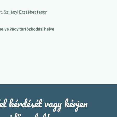
 Szilágyi Erzsébet fasor
óhelye vagy tartózkodási helye
el kérdését vagy kérjen