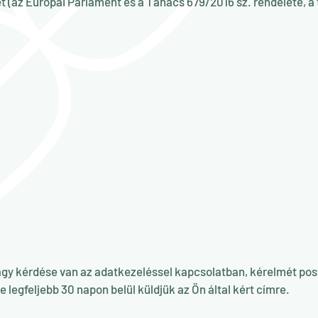
 (az Európai Parlament és a Tanács 679/2016 sz. rendelete, a
érdése van az adatkezeléssel kapcsolatban, kérelmét posta
 legfeljebb 30 napon belül küldjük az Ön által kért címre.