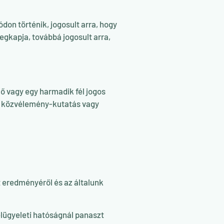
on történik, jogosult arra, hogy
gkapja, továbbá jogosult arra,
ő vagy egy harmadik fél jogos
s, közvélemény-kutatás vagy
t eredményéről és az általunk
lügyeleti hatóságnál panaszt